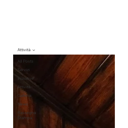
Attività
All Posts
Servizi
Iniziative
Attività
Galleria
News
Rassegna
Stampa