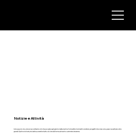
Notizie e Attività
Uno spazio vivo, dove raccontiamo ciò che accade ogni giorno nella nostra Comunità: momenti condivisi, progetti che crescono, passi avanti piccoli e
grandi. Qui trovi storie, iniziative, eventi e tutto ciò che dà forma al nostro cammino insieme.